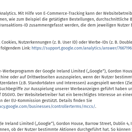
Analytics. Mit Hilfe von E-Commerce-Tracking kann der Websitebetrei
n, wie zum Beispiel die getätigten Bestellungen, durchschnittliche B
Transaktions-ID zusammengefasst werden, die dem jeweiligen Nutzer b
 Cookies, Nutzerkennungen (z. B. User ID) oder Werbe-IDs (z. B. Doubl
r folgendem Link:
https://support.google.com/analytics/answer/7667196
-Werbeprogramm der Google Ireland Limited („Google“), Gordon House, 
ine oder auf Drittwebseiten auszuspielen, wenn der Nutzer bestimmte
erdaten (z.B. Standortdaten und Interessen) ausgespielt werden (Zie
 Suchbegriffe zur Ausspielung unserer Werbeanzeigen geführt haben un
t. f DSGVO. Der Websitebetreiber hat ein berechtigtes Interesse an ein
n der EU-Kommission gestützt. Details finden Sie
vacy.google.com/businesses/controllerterms/mccs/
.
e Ireland Limited („Google“), Gordon House, Barrow Street, Dublin 4, I
ennen, ob der Nutzer bestimmte Aktionen durchgeführt hat. So können