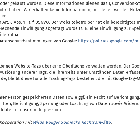
der gekauft wurden. Diese Informationen dienen dazu, Conversion-Stat
hrt haben. Wir erhalten keine Informationen, mit denen wir den Nutzer
ien.
Art. 6 Abs. 1 lit. f DSGVO. Der Websitebetreiber hat ein berechtigtes
chende Einwilligung abgefragt wurde (z. B. eine Einwilligung zur Spei
iderrufbar.
n Datenschutzbestimmungen von Google:
https://policies.google.com/pr
önnen Website-Tags über eine Oberfläche verwalten werden. Der Googl
Auslösung anderer Tags, die ihrerseits unter Umständen Daten erfasse
, bleibt diese für alle Tracking-Tags bestehen, die mit Google-Tag-
hrer Person gespeicherten Daten sowie ggf. ein Recht auf Berichtigung
ften, Berichtigung, Sperrung oder Löschung von Daten sowie Widerruf
aktdaten in unserem Impressum.
 Kooperation mit
Wilde Beuger Solmecke Rechtsanwälte
.