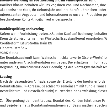
Datenverwendung für Postwerbung und Ihr Widerspruchsrecht
Darüber hinaus behalten wir uns vor, Ihren Vor- und Nachnamen, Ihre 
akademischen Grad, Ihr Geburtsjahr und Ihre Berufs-, Branchen- ode
interessanten Angeboten und Informationen zu unseren Produkten per
beschriebene Kontaktmöglichkeit widersprechen.
Bonitätsprüfung und Scoring
Sofern wir in Vorleistung treten, z.B. beim Kauf auf Rechnung, behalt
Dienstleistungsunternehmen (Wirtschaftsauskunfteien) einzuholen. W
Creditreform Erfurt-Gotha Hain KG
Liebetraustraße 4
99867 Gotha
Die Bonitätsauskunft kann Wahrscheinlichkeitswerte (Score-Werte) b
unter anderem Anschriftendaten einfließen. Die erhaltenen Informati
Begründung, Durchführung oder Beendigung des Vertragsverhältnisses
Leasing
Nach der gesendeten Anfrage, sowie der Erteilung der hierfür erfor
Geburtsdatum, IP-Adresse, Geschlecht) gemeinsam mit für die Transak
Bestelldatum und Bestellzeitpunkt) zu Zwecken der Abwicklung dieser
Zur Überprüfung der Identität bzw. Bonität des Kunden führt unser Pa
und gegebenenfalls Bonitätsinformationen auf Basis mathematisch-sta