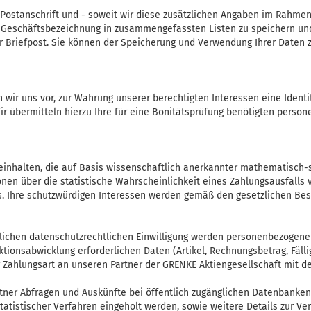
Postanschrift und - soweit wir diese zusätzlichen Angaben im Rahmen 
r Geschäftsbezeichnung in zusammengefassten Listen zu speichern und
 Briefpost. Sie können der Speicherung und Verwendung Ihrer Daten z
en wir uns vor, zur Wahrung unserer berechtigten Interessen eine Ident
ir übermitteln hierzu Ihre für eine Bonitätsprüfung benötigten pers
einhalten, die auf Basis wissenschaftlich anerkannter mathematisch-
onen über die statistische Wahrscheinlichkeit eines Zahlungsausfall
. Ihre schutzwürdigen Interessen werden gemäß den gesetzlichen Bes
derlichen datenschutzrechtlichen Einwilligung werden personenbezoge
tionsabwicklung erforderlichen Daten (Artikel, Rechnungsbetrag, Fäl
 Zahlungsart an unseren Partner der GRENKE Aktiengesellschaft mit de
rtner Abfragen und Auskünfte bei öffentlich zugänglichen Datenbanken
tistischer Verfahren eingeholt werden, sowie weitere Details zur Ver