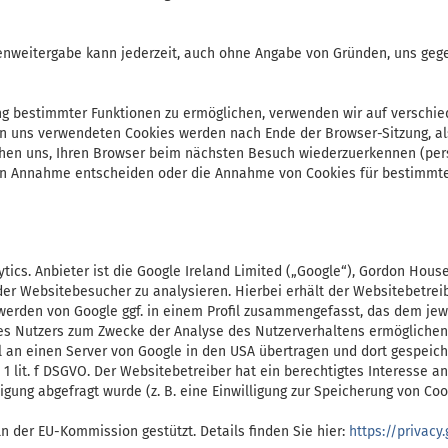
tenweitergabe kann jederzeit, auch ohne Angabe von Gründen, uns gege
ng bestimmter Funktionen zu ermöglichen, verwenden wir auf verschie
on uns verwendeten Cookies werden nach Ende der Browser-Sitzung, als
hen uns, Ihren Browser beim nächsten Besuch wiederzuerkennen (persi
en Annahme entscheiden oder die Annahme von Cookies für bestimmte 
s. Anbieter ist die Google Ireland Limited („Google“), Gordon House, 
er Websitebesucher zu analysieren. Hierbei erhält der Websitebetreib
erden von Google ggf. in einem Profil zusammengefasst, das dem jewe
s Nutzers zum Zwecke der Analyse des Nutzerverhaltens ermöglichen (z
 an einen Server von Google in den USA übertragen und dort gespeich
. 1 lit. f DSGVO. Der Websitebetreiber hat ein berechtigtes Interesse
ung abgefragt wurde (z. B. eine Einwilligung zur Speicherung von Cooki
n der EU-Kommission gestützt. Details finden Sie hier:
https://privac