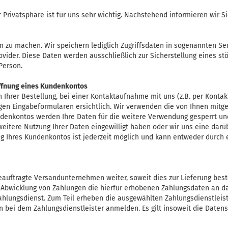
r Privatsphäre ist für uns sehr wichtig. Nachstehend informieren wir 
zu machen. Wir speichern lediglich Zugriffsdaten in sogenannten Ser
ider. Diese Daten werden ausschließlich zur Sicherstellung eines stö
Person.
ffnung eines Kundenkontos
hrer Bestellung, bei einer Kontaktaufnahme mit uns (z.B. per Kontak
ligen Eingabeformularen ersichtlich. Wir verwenden die von Ihnen mitg
ndenkontos werden Ihre Daten für die weitere Verwendung gesperrt un
 weitere Nutzung Ihrer Daten eingewilligt haben oder wir uns eine da
ung Ihres Kundenkontos ist jederzeit möglich und kann entweder durch
eauftragte Versandunternehmen weiter, soweit dies zur Lieferung beste
 Abwicklung von Zahlungen die hierfür erhobenen Zahlungsdaten an das
hlungsdienst. Zum Teil erheben die ausgewählten Zahlungsdienstleiste
 bei dem Zahlungsdienstleister anmelden. Es gilt insoweit die Datens