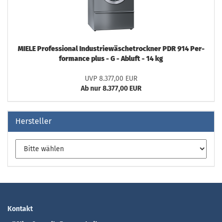
MIELE Pro­fes­sio­nal In­dus­trie­wä­sche­trock­ner PDR 914 Per­
for­mance plus - G - Ab­luft - 14 kg
UVP 8.377,00 EUR
Ab nur 8.377,00 EUR
Hersteller
Kontakt