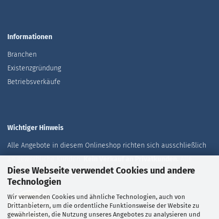
Informationen
Branchen
Existenzgründung
Betriebsverkäufe
Wichtiger Hinweis
Alle Angebote in diesem Onlineshop richten sich ausschließlich
an gewerbliche Kunden.
Kein Verkauf an Privatkunden.
Alle
Diese Webseite verwendet Cookies und andere
Preise zuzüglich der aktuell gültigen Mehrwertsteuer.
Technologien
Wir verwenden Cookies und ähnliche Technologien, auch von
Drittanbietern, um die ordentliche Funktionsweise der Website zu
gewährleisten, die Nutzung unseres Angebotes zu analysieren und