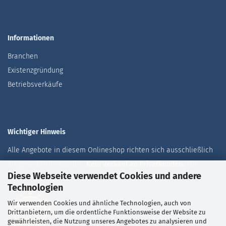
Informationen
Branchen
Existenzgründung
Betriebsverkäufe
Wichtiger Hinweis
Alle Angebote in diesem Onlineshop richten sich ausschließlich
an gewerbliche Kunden.
Kein Verkauf an Privatkunden.
Alle
Diese Webseite verwendet Cookies und andere
Preise zuzüglich der aktuell gültigen Mehrwertsteuer.
Technologien
Wir verwenden Cookies und ähnliche Technologien, auch von
Drittanbietern, um die ordentliche Funktionsweise der Website zu
gewährleisten, die Nutzung unseres Angebotes zu analysieren und