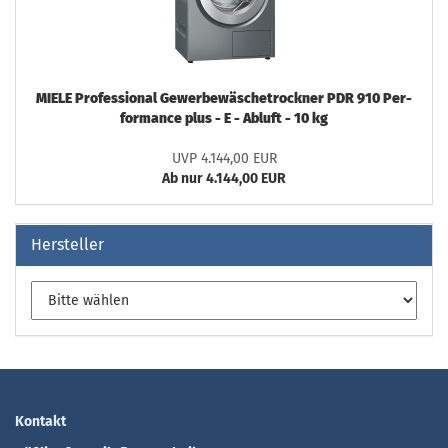
MIELE Pro­fes­sio­nal Ge­wer­be­wä­sche­trock­ner PDR 910 Per­
for­mance plus - E - Ab­luft - 10 kg
UVP 4.144,00 EUR
Ab nur 4.144,00 EUR
Hersteller
Kontakt