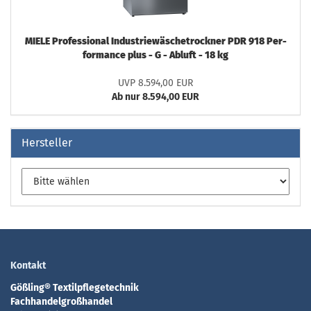
MIELE Pro­fes­sio­nal In­dus­trie­wä­sche­trock­ner PDR 918 Per­
for­mance plus - G - Ab­luft - 18 kg
UVP 8.594,00 EUR
Ab nur 8.594,00 EUR
Hersteller
Kontakt
Gößling® Textilpflegetechnik
Fachhandelgroßhandel