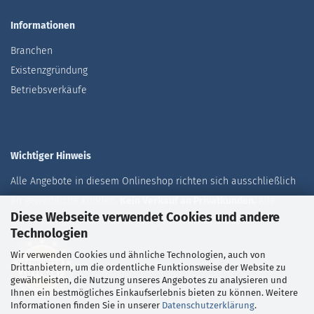
Informationen
Branchen
Existenzgründung
Betriebsverkäufe
Wichtiger Hinweis
Alle Angebote in diesem Onlineshop richten sich ausschließlich
an gewerbliche Kunden.
Kein Verkauf an Privatkunden.
Alle
Diese Webseite verwendet Cookies und andere
Preise zuzüglich der aktuell gültigen Mehrwertsteuer.
Technologien
Wir verwenden Cookies und ähnliche Technologien, auch von
Drittanbietern, um die ordentliche Funktionsweise der Website zu
gewährleisten, die Nutzung unseres Angebotes zu analysieren und
Ihnen ein bestmögliches Einkaufserlebnis bieten zu können. Weitere
Informationen finden Sie in unserer
Datenschutzerklärung
.